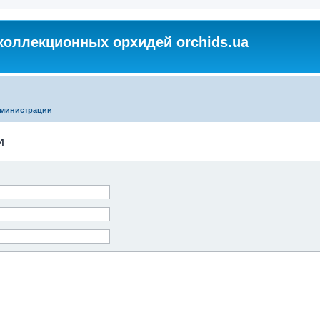
коллекционных орхидей orchids.ua
дминистрации
и