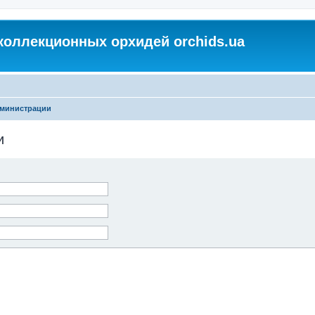
коллекционных орхидей orchids.ua
дминистрации
и