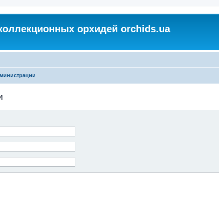
коллекционных орхидей orchids.ua
дминистрации
и