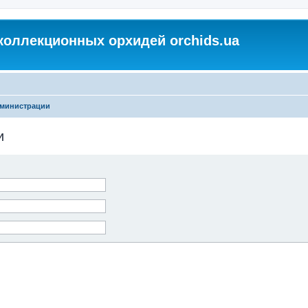
коллекционных орхидей orchids.ua
дминистрации
и