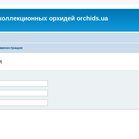
коллекционных орхидей orchids.ua
дминистрации
и