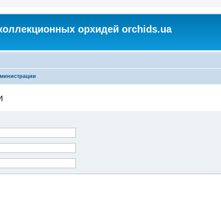
коллекционных орхидей orchids.ua
дминистрации
и