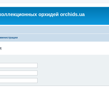
коллекционных орхидей orchids.ua
дминистрации
и