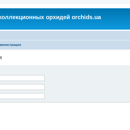
коллекционных орхидей orchids.ua
дминистрации
и