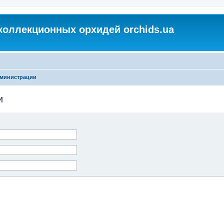
коллекционных орхидей orchids.ua
дминистрации
и