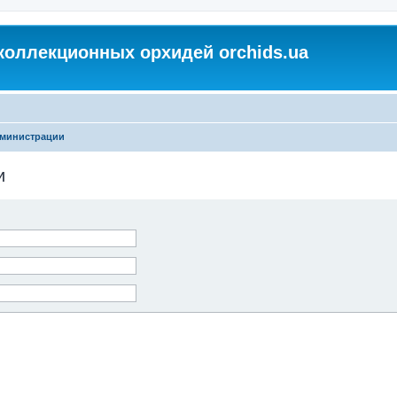
коллекционных орхидей orchids.ua
дминистрации
и