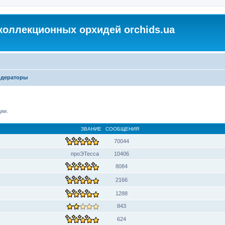
коллекционных орхидей orchids.ua
одераторы
ии.
ЗВАНИЕ
СООБЩЕНИЯ
70044
проЭТесса
10406
8084
2166
1288
843
624