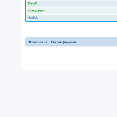
ElenaD
Консультант
HanSolo
orchids.ua
Список форумов