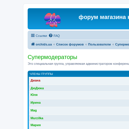
форум магазина 
Ссылки
FAQ
orchids.ua
Список форумов
Пользователи
Суперм
Супермодераторы
Это специальная группа, управляемая администратором конференц
ЧЛЕНЫ ГРУППЫ
Диана
ДюДюка
Юля
Ирина
Mag
Murzilka
Мария