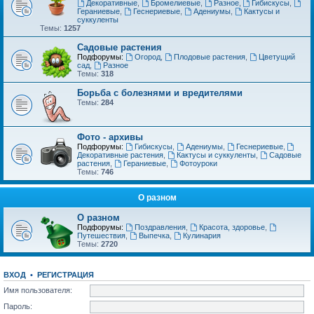
Декоративные
,
Бромелиевые
,
Разное
,
Гибискусы
,
Гераниевые
,
Геснериевые
,
Адениумы
,
Кактусы и
суккуленты
Темы:
1257
Садовые растения
Подфорумы:
Огород
,
Плодовые растения
,
Цветущий
сад
,
Разное
Темы:
318
Борьба с болезнями и вредителями
Темы:
284
Фото - архивы
Подфорумы:
Гибискусы
,
Адениумы
,
Геснериевые
,
Декоративные растения
,
Кактусы и суккуленты
,
Садовые
растения
,
Гераниевые
,
Фотоуроки
Темы:
746
О разном
О разном
Подфорумы:
Поздравления
,
Красота, здоровье
,
Путешествия
,
Выпечка
,
Кулинария
Темы:
2720
ВХОД
•
РЕГИСТРАЦИЯ
Имя пользователя:
Пароль: