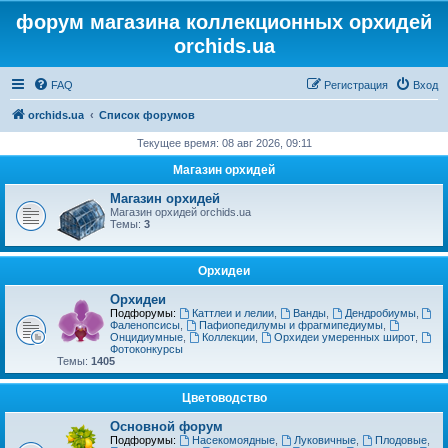
форум магазина коллекционных орхидей
orchids.ua
FAQ
Регистрация
Вход
orchids.ua
Список форумов
Текущее время: 08 авг 2026, 09:11
Магазин орхидей
Магазин орхидей
Магазин орхидей orchids.ua
Темы:
3
Орхидеи
Орхидеи
Подфорумы:
Каттлеи и лелии
,
Ванды
,
Дендробиумы
,
Фаленопсисы
,
Пафиопедилумы и фрагмипедиумы
,
Онцидиумные
,
Коллекции
,
Орхидеи умеренных широт
,
Фотоконкурсы
Темы:
1405
Цветоводство
Основной форум
Подфорумы:
Насекомоядные
,
Луковичные
,
Плодовые
,