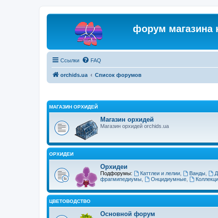
форум магазина 
Ссылки
FAQ
orchids.ua
Список форумов
МАГАЗИН ОРХИДЕЙ
Магазин орхидей
Магазин орхидей orchids.ua
ОРХИДЕИ
Орхидеи
Подфорумы:
Каттлеи и лелии
,
Ванды
,
Д
фрагмипедиумы
,
Онцидиумные
,
Коллекц
ЦВЕТОВОДСТВО
Основной форум