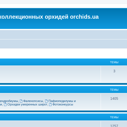
коллекционных орхидей orchids.ua
ТЕМЫ
3
ТЕМЫ
1405
ендробиумы
,
Фаленопсисы
,
Пафиопедилумы и
ии
,
Орхидеи умеренных широт
,
Фотоконкурсы
ТЕМЫ
1257