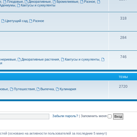
е
,
Плодовые
,
Декоративные
,
Бромелиевые
,
Разное
,
Адениумы
,
Кактусы и суккуленты
318
,
Цветущий сад
,
Разное
284
746
снериевые
,
Декоративные растения
,
Кактусы и суккуленты
,
ки
ТЕМЫ
2720
ровье
,
Путешествия
,
Выпечка
,
Кулинария
Забыли пароль?
|
Запомнить меня
остей (основано на активности пользователей за последние 5 минут)