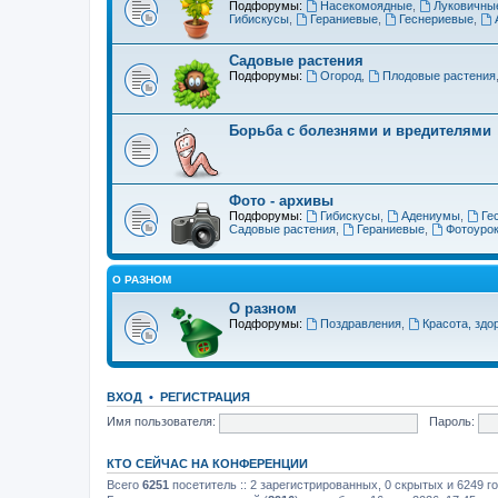
Подфорумы:
Насекомоядные
,
Луковичны
Гибискусы
,
Гераниевые
,
Геснериевые
,
Садовые растения
Подфорумы:
Огород
,
Плодовые растения
Борьба с болезнями и вредителями
Фото - архивы
Подфорумы:
Гибискусы
,
Адениумы
,
Ге
Садовые растения
,
Гераниевые
,
Фотоуро
О РАЗНОМ
О разном
Подфорумы:
Поздравления
,
Красота, здо
ВХОД
•
РЕГИСТРАЦИЯ
Имя пользователя:
Пароль:
КТО СЕЙЧАС НА КОНФЕРЕНЦИИ
Всего
6251
посетитель :: 2 зарегистрированных, 0 скрытых и 6249 г