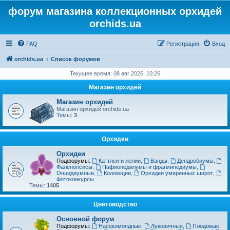
форум магазина коллекционных орхидей
orchids.ua
FAQ
Регистрация
Вход
orchids.ua
Список форумов
Текущее время: 08 авг 2026, 10:26
Магазин орхидей
Магазин орхидей
Магазин орхидей orchids.ua
Темы:
3
Орхидеи
Орхидеи
Подфорумы:
Каттлеи и лелии
,
Ванды
,
Дендробиумы
,
Фаленопсисы
,
Пафиопедилумы и фрагмипедиумы
,
Онцидиумные
,
Коллекции
,
Орхидеи умеренных широт
,
Фотоконкурсы
Темы:
1405
Цветоводство
Основной форум
Подфорумы:
Насекомоядные
,
Луковичные
,
Плодовые
,