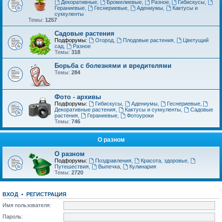
Декоративные
,
Бромелиевые
,
Разное
,
Гибискусы
,
Гераниевые
,
Геснериевые
,
Адениумы
,
Кактусы и
суккуленты
Темы:
1257
Садовые растения
Подфорумы:
Огород
,
Плодовые растения
,
Цветущий
сад
,
Разное
Темы:
318
Борьба с болезнями и вредителями
Темы:
284
Фото - архивы
Подфорумы:
Гибискусы
,
Адениумы
,
Геснериевые
,
Декоративные растения
,
Кактусы и суккуленты
,
Садовые
растения
,
Гераниевые
,
Фотоуроки
Темы:
746
О разном
О разном
Подфорумы:
Поздравления
,
Красота, здоровье
,
Путешествия
,
Выпечка
,
Кулинария
Темы:
2720
ВХОД
•
РЕГИСТРАЦИЯ
Имя пользователя:
Пароль: