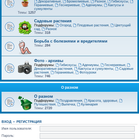
Декоративные
,
Бромелиевые
,
Разное
,
Гибискусы
,
Гераниевые
,
Геснериевые
,
Адениумы
,
Кактусы и
суккуленты
Темы:
1257
Садовые растения
Подфорумы:
Огород
,
Плодовые растения
,
Цветущий
сад
,
Разное
Темы:
318
Борьба с болезнями и вредителями
Темы:
284
Фото - архивы
Подфорумы:
Гибискусы
,
Адениумы
,
Геснериевые
,
Декоративные растения
,
Кактусы и суккуленты
,
Садовые
растения
,
Гераниевые
,
Фотоуроки
Темы:
746
О разном
О разном
Подфорумы:
Поздравления
,
Красота, здоровье
,
Путешествия
,
Выпечка
,
Кулинария
Темы:
2720
ВХОД
•
РЕГИСТРАЦИЯ
Имя пользователя:
Пароль: