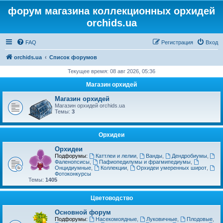
форум магазина коллекционных орхидей
orchids.ua
FAQ
Регистрация
Вход
orchids.ua
Список форумов
Текущее время: 08 авг 2026, 05:36
Магазин орхидей
Магазин орхидей
Магазин орхидей orchids.ua
Темы:
3
Орхидеи
Орхидеи
Подфорумы:
Каттлеи и лелии
,
Ванды
,
Дендробиумы
,
Фаленопсисы
,
Пафиопедилумы и фрагмипедиумы
,
Онцидиумные
,
Коллекции
,
Орхидеи умеренных широт
,
Фотоконкурсы
Темы:
1405
Цветоводство
Основной форум
Подфорумы:
Насекомоядные
,
Луковичные
,
Плодовые
,