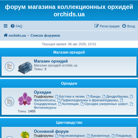
форум магазина коллекционных орхидей
orchids.ua
FAQ
Регистрация
Вход
orchids.ua
Список форумов
Текущее время: 06 авг 2026, 10:01
Магазин орхидей
Магазин орхидей
Магазин орхидей orchids.ua
Темы:
3
Орхидеи
Орхидеи
Подфорумы:
Каттлеи и лелии
,
Ванды
,
Дендробиумы
,
Фаленопсисы
,
Пафиопедилумы и фрагмипедиумы
,
Онцидиумные
,
Коллекции
,
Орхидеи умеренных широт
,
Фотоконкурсы
Темы:
1405
Цветоводство
Основной форум
Подфорумы:
Насекомоядные
,
Луковичные
,
Плодовые
,