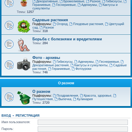
Декоративные
,
Бромелиевые
,
Разное
,
Гибискусы
,
Гераниевые
,
Геснериевые
,
Адениумы
,
Кактусы и
суккуленты
Темы:
1257
Садовые растения
Подфорумы:
Огород
,
Плодовые растения
,
Цветущий
сад
,
Разное
Темы:
318
Борьба с болезнями и вредителями
Темы:
284
Фото - архивы
Подфорумы:
Гибискусы
,
Адениумы
,
Геснериевые
,
Декоративные растения
,
Кактусы и суккуленты
,
Садовые
растения
,
Гераниевые
,
Фотоуроки
Темы:
746
О разном
О разном
Подфорумы:
Поздравления
,
Красота, здоровье
,
Путешествия
,
Выпечка
,
Кулинария
Темы:
2720
ВХОД
•
РЕГИСТРАЦИЯ
Имя пользователя:
Пароль: