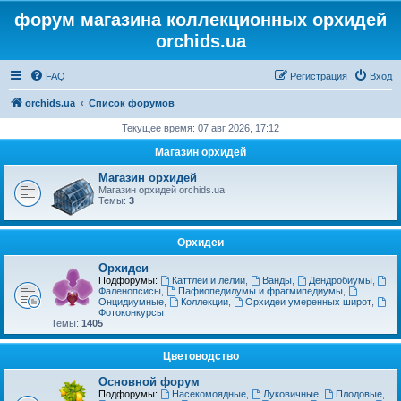
форум магазина коллекционных орхидей
orchids.ua
FAQ
Регистрация
Вход
orchids.ua
Список форумов
Текущее время: 07 авг 2026, 17:12
Магазин орхидей
Магазин орхидей
Магазин орхидей orchids.ua
Темы:
3
Орхидеи
Орхидеи
Подфорумы:
Каттлеи и лелии
,
Ванды
,
Дендробиумы
,
Фаленопсисы
,
Пафиопедилумы и фрагмипедиумы
,
Онцидиумные
,
Коллекции
,
Орхидеи умеренных широт
,
Фотоконкурсы
Темы:
1405
Цветоводство
Основной форум
Подфорумы:
Насекомоядные
,
Луковичные
,
Плодовые
,