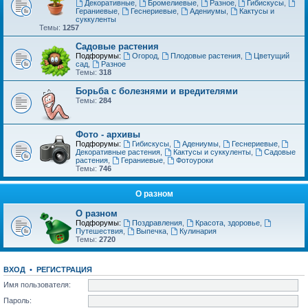
Декоративные
,
Бромелиевые
,
Разное
,
Гибискусы
,
Гераниевые
,
Геснериевые
,
Адениумы
,
Кактусы и
суккуленты
Темы:
1257
Садовые растения
Подфорумы:
Огород
,
Плодовые растения
,
Цветущий
сад
,
Разное
Темы:
318
Борьба с болезнями и вредителями
Темы:
284
Фото - архивы
Подфорумы:
Гибискусы
,
Адениумы
,
Геснериевые
,
Декоративные растения
,
Кактусы и суккуленты
,
Садовые
растения
,
Гераниевые
,
Фотоуроки
Темы:
746
О разном
О разном
Подфорумы:
Поздравления
,
Красота, здоровье
,
Путешествия
,
Выпечка
,
Кулинария
Темы:
2720
ВХОД
•
РЕГИСТРАЦИЯ
Имя пользователя:
Пароль: