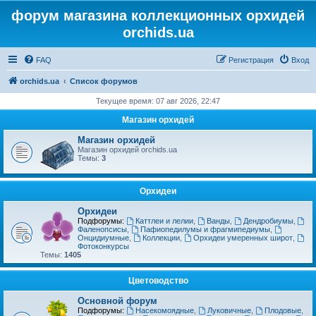
форум магазина коллекционных орхидей
orchids.ua
FAQ
Регистрация
Вход
orchids.ua
Список форумов
Текущее время: 07 авг 2026, 22:47
Магазин орхидей
Магазин орхидей
Магазин орхидей orchids.ua
Темы:
3
Орхидеи
Орхидеи
Подфорумы:
Каттлеи и лелии
,
Ванды
,
Дендробиумы
,
Фаленопсисы
,
Пафиопедилумы и фрагмипедиумы
,
Онцидиумные
,
Коллекции
,
Орхидеи умеренных широт
,
Фотоконкурсы
Темы:
1405
Цветоводство
Основной форум
Подфорумы:
Насекомоядные
,
Луковичные
,
Плодовые
,