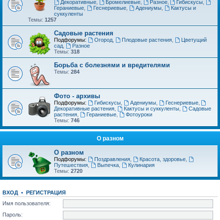
Декоративные
,
Бромелиевые
,
Разное
,
Гибискусы
,
Гераниевые
,
Геснериевые
,
Адениумы
,
Кактусы и
суккуленты
Темы:
1257
Садовые растения
Подфорумы:
Огород
,
Плодовые растения
,
Цветущий
сад
,
Разное
Темы:
318
Борьба с болезнями и вредителями
Темы:
284
Фото - архивы
Подфорумы:
Гибискусы
,
Адениумы
,
Геснериевые
,
Декоративные растения
,
Кактусы и суккуленты
,
Садовые
растения
,
Гераниевые
,
Фотоуроки
Темы:
746
О разном
О разном
Подфорумы:
Поздравления
,
Красота, здоровье
,
Путешествия
,
Выпечка
,
Кулинария
Темы:
2720
ВХОД
•
РЕГИСТРАЦИЯ
Имя пользователя:
Пароль: