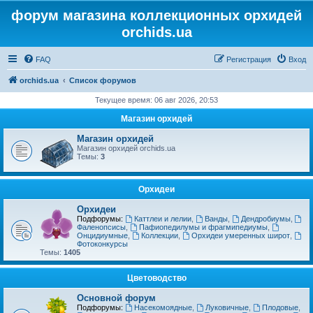
форум магазина коллекционных орхидей
orchids.ua
FAQ
Регистрация
Вход
orchids.ua
Список форумов
Текущее время: 06 авг 2026, 20:53
Магазин орхидей
Магазин орхидей
Магазин орхидей orchids.ua
Темы:
3
Орхидеи
Орхидеи
Подфорумы:
Каттлеи и лелии
,
Ванды
,
Дендробиумы
,
Фаленопсисы
,
Пафиопедилумы и фрагмипедиумы
,
Онцидиумные
,
Коллекции
,
Орхидеи умеренных широт
,
Фотоконкурсы
Темы:
1405
Цветоводство
Основной форум
Подфорумы:
Насекомоядные
,
Луковичные
,
Плодовые
,