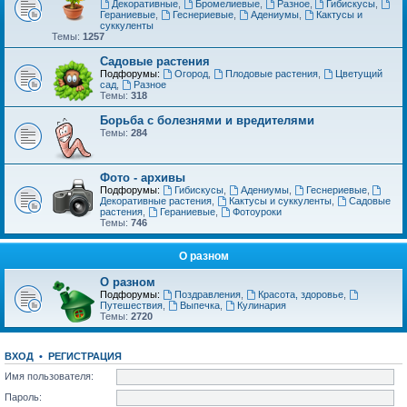
Декоративные
,
Бромелиевые
,
Разное
,
Гибискусы
,
Гераниевые
,
Геснериевые
,
Адениумы
,
Кактусы и
суккуленты
Темы:
1257
Садовые растения
Подфорумы:
Огород
,
Плодовые растения
,
Цветущий
сад
,
Разное
Темы:
318
Борьба с болезнями и вредителями
Темы:
284
Фото - архивы
Подфорумы:
Гибискусы
,
Адениумы
,
Геснериевые
,
Декоративные растения
,
Кактусы и суккуленты
,
Садовые
растения
,
Гераниевые
,
Фотоуроки
Темы:
746
О разном
О разном
Подфорумы:
Поздравления
,
Красота, здоровье
,
Путешествия
,
Выпечка
,
Кулинария
Темы:
2720
ВХОД
•
РЕГИСТРАЦИЯ
Имя пользователя:
Пароль: