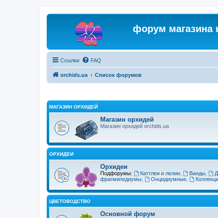
форум магазина 
Ссылки
FAQ
orchids.ua
Список форумов
МАГАЗИН ОРХИДЕЙ
Магазин орхидей
Магазин орхидей orchids.ua
ОРХИДЕИ
Орхидеи
Подфорумы:
Каттлеи и лелии
,
Ванды
,
Д
фрагмипедиумы
,
Онцидиумные
,
Коллекц
ЦВЕТОВОДСТВО
Основной форум