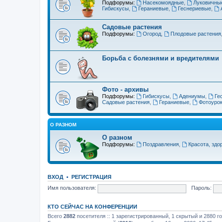
Подфорумы:
Насекомоядные
,
Луковичны
Гибискусы
,
Гераниевые
,
Геснериевые
,
Садовые растения
Подфорумы:
Огород
,
Плодовые растения
Борьба с болезнями и вредителями
Фото - архивы
Подфорумы:
Гибискусы
,
Адениумы
,
Ге
Садовые растения
,
Гераниевые
,
Фотоуро
О РАЗНОМ
О разном
Подфорумы:
Поздравления
,
Красота, здо
ВХОД
•
РЕГИСТРАЦИЯ
Имя пользователя:
Пароль:
КТО СЕЙЧАС НА КОНФЕРЕНЦИИ
Всего
2882
посетителя :: 1 зарегистрированный, 1 скрытый и 2880 г