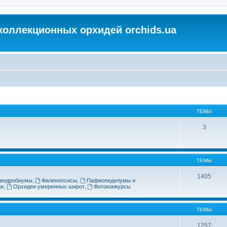
коллекционных орхидей orchids.ua
ТЕМЫ
3
ТЕМЫ
1405
ендробиумы
,
Фаленопсисы
,
Пафиопедилумы и
ии
,
Орхидеи умеренных широт
,
Фотоконкурсы
ТЕМЫ
1257