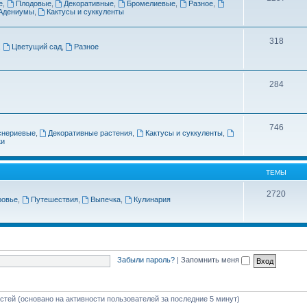
е
,
Плодовые
,
Декоративные
,
Бромелиевые
,
Разное
,
Адениумы
,
Кактусы и суккуленты
318
,
Цветущий сад
,
Разное
284
746
снериевые
,
Декоративные растения
,
Кактусы и суккуленты
,
ки
ТЕМЫ
2720
ровье
,
Путешествия
,
Выпечка
,
Кулинария
Забыли пароль?
|
Запомнить меня
остей (основано на активности пользователей за последние 5 минут)