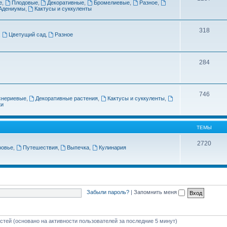
е
,
Плодовые
,
Декоративные
,
Бромелиевые
,
Разное
,
Адениумы
,
Кактусы и суккуленты
318
,
Цветущий сад
,
Разное
284
746
снериевые
,
Декоративные растения
,
Кактусы и суккуленты
,
ки
ТЕМЫ
2720
ровье
,
Путешествия
,
Выпечка
,
Кулинария
Забыли пароль?
|
Запомнить меня
остей (основано на активности пользователей за последние 5 минут)