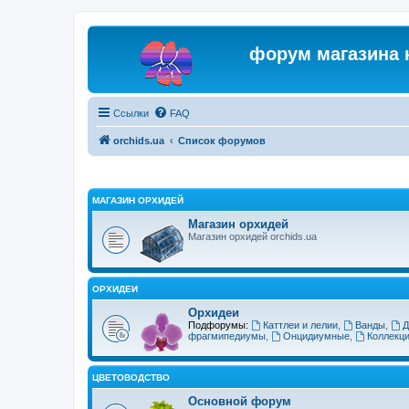
форум магазина 
Ссылки
FAQ
orchids.ua
Список форумов
МАГАЗИН ОРХИДЕЙ
Магазин орхидей
Магазин орхидей orchids.ua
ОРХИДЕИ
Орхидеи
Подфорумы:
Каттлеи и лелии
,
Ванды
,
Д
фрагмипедиумы
,
Онцидиумные
,
Коллекц
ЦВЕТОВОДСТВО
Основной форум