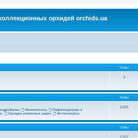
коллекционных орхидей orchids.ua
ТЕМЫ
3
ТЕМЫ
1405
ендробиумы
,
Фаленопсисы
,
Пафиопедилумы и
ии
,
Орхидеи умеренных широт
,
Фотоконкурсы
ТЕМЫ
1257