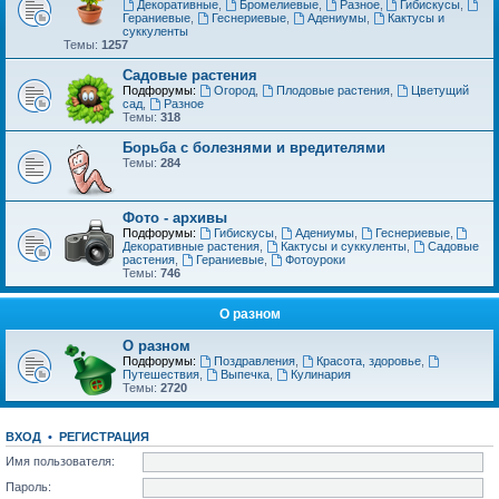
Декоративные
,
Бромелиевые
,
Разное
,
Гибискусы
,
Гераниевые
,
Геснериевые
,
Адениумы
,
Кактусы и
суккуленты
Темы:
1257
Садовые растения
Подфорумы:
Огород
,
Плодовые растения
,
Цветущий
сад
,
Разное
Темы:
318
Борьба с болезнями и вредителями
Темы:
284
Фото - архивы
Подфорумы:
Гибискусы
,
Адениумы
,
Геснериевые
,
Декоративные растения
,
Кактусы и суккуленты
,
Садовые
растения
,
Гераниевые
,
Фотоуроки
Темы:
746
О разном
О разном
Подфорумы:
Поздравления
,
Красота, здоровье
,
Путешествия
,
Выпечка
,
Кулинария
Темы:
2720
ВХОД
•
РЕГИСТРАЦИЯ
Имя пользователя:
Пароль: