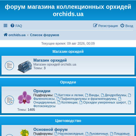
форум магазина коллекционных орхидей
orchids.ua
FAQ
Регистрация
Вход
orchids.ua
Список форумов
Текущее время: 09 авг 2026, 00:09
Магазин орхидей
Магазин орхидей
Магазин орхидей orchids.ua
Темы:
3
Орхидеи
Орхидеи
Подфорумы:
Каттлеи и лелии
,
Ванды
,
Дендробиумы
,
Фаленопсисы
,
Пафиопедилумы и фрагмипедиумы
,
Онцидиумные
,
Коллекции
,
Орхидеи умеренных широт
,
Фотоконкурсы
Темы:
1405
Цветоводство
Основной форум
Подфорумы:
Насекомоядные
,
Луковичные
,
Плодовые
,