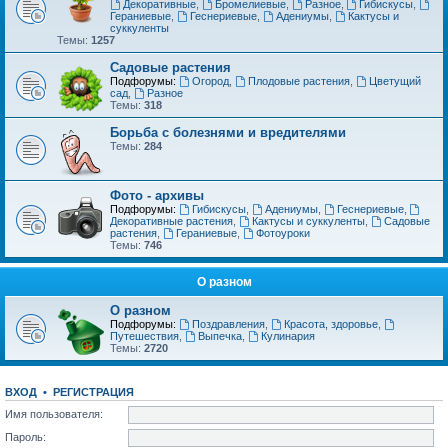
Декоративные
,
Бромелиевые
,
Разное
,
Гибискусы
,
Гераниевые
,
Геснериевые
,
Адениумы
,
Кактусы и
суккуленты
Темы:
1257
Садовые растения
Подфорумы:
Огород
,
Плодовые растения
,
Цветущий
сад
,
Разное
Темы:
318
Борьба с болезнями и вредителями
Темы:
284
Фото - архивы
Подфорумы:
Гибискусы
,
Адениумы
,
Геснериевые
,
Декоративные растения
,
Кактусы и суккуленты
,
Садовые
растения
,
Гераниевые
,
Фотоуроки
Темы:
746
О разном
О разном
Подфорумы:
Поздравления
,
Красота, здоровье
,
Путешествия
,
Выпечка
,
Кулинария
Темы:
2720
ВХОД
•
РЕГИСТРАЦИЯ
Имя пользователя:
Пароль: