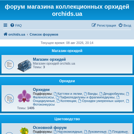
форум магазина коллекционных орхидей
orchids.ua
FAQ
Регистрация
Вход
orchids.ua
Список форумов
Текущее время: 08 авг 2026, 20:14
Магазин орхидей
Магазин орхидей
Магазин орхидей orchids.ua
Темы:
3
Орхидеи
Орхидеи
Подфорумы:
Каттлеи и лелии
,
Ванды
,
Дендробиумы
,
Фаленопсисы
,
Пафиопедилумы и фрагмипедиумы
,
Онцидиумные
,
Коллекции
,
Орхидеи умеренных широт
,
Фотоконкурсы
Темы:
1405
Цветоводство
Основной форум
Подфорумы:
Насекомоядные
,
Луковичные
,
Плодовые
,