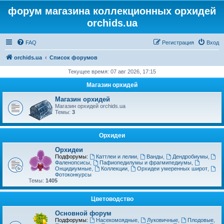
форум магазина коллекционных орхидей
orchids.ua
FAQ
Регистрация
Вход
orchids.ua
Список форумов
Текущее время: 07 авг 2026, 17:15
Магазин орхидей
Магазин орхидей
Магазин орхидей orchids.ua
Темы:
3
Орхидеи
Орхидеи
Подфорумы:
Каттлеи и лелии
,
Ванды
,
Дендробиумы
,
Фаленопсисы
,
Пафиопедилумы и фрагмипедиумы
,
Онцидиумные
,
Коллекции
,
Орхидеи умеренных широт
,
Фотоконкурсы
Темы:
1405
Цветоводство
Основной форум
Подфорумы:
Насекомоядные
,
Луковичные
,
Плодовые
,