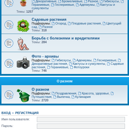
Декоративные
,
Бромелиевые
,
Разное
,
Гибискусы
,
Гераниевые
,
Геснериевые
,
Адениумы
,
Кактусы и
суккуленты
Темы:
1257
Садовые растения
Подфорумы:
Огород
,
Плодовые растения
,
Цветущий
сад
,
Разное
Темы:
318
Борьба с болезнями и вредителями
Темы:
284
Фото - архивы
Подфорумы:
Гибискусы
,
Адениумы
,
Геснериевые
,
Декоративные растения
,
Кактусы и суккуленты
,
Садовые
растения
,
Гераниевые
,
Фотоуроки
Темы:
746
О разном
О разном
Подфорумы:
Поздравления
,
Красота, здоровье
,
Путешествия
,
Выпечка
,
Кулинария
Темы:
2720
ВХОД
•
РЕГИСТРАЦИЯ
Имя пользователя:
Пароль: