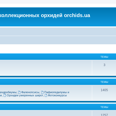
коллекционных орхидей orchids.ua
ТЕМЫ
3
ТЕМЫ
1405
ендробиумы
,
Фаленопсисы
,
Пафиопедилумы и
ии
,
Орхидеи умеренных широт
,
Фотоконкурсы
ТЕМЫ
1257