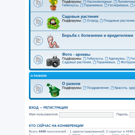
Подфорумы:
Насекомоядные
,
Луковичны
Гибискусы
,
Гераниевые
,
Геснериевые
,
Садовые растения
Подфорумы:
Огород
,
Плодовые растения
Борьба с болезнями и вредителями
Фото - архивы
Подфорумы:
Гибискусы
,
Адениумы
,
Ге
Садовые растения
,
Гераниевые
,
Фотоуро
О РАЗНОМ
О разном
Подфорумы:
Поздравления
,
Красота, здо
ВХОД
•
РЕГИСТРАЦИЯ
Имя пользователя:
Пароль:
КТО СЕЙЧАС НА КОНФЕРЕНЦИИ
Всего
4449
посетителей :: 1 зарегистрированный, 0 скрытых и 4448 