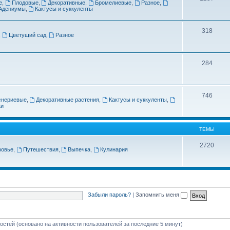
е
,
Плодовые
,
Декоративные
,
Бромелиевые
,
Разное
,
Адениумы
,
Кактусы и суккуленты
318
,
Цветущий сад
,
Разное
284
746
снериевые
,
Декоративные растения
,
Кактусы и суккуленты
,
ки
ТЕМЫ
2720
ровье
,
Путешествия
,
Выпечка
,
Кулинария
Забыли пароль?
|
Запомнить меня
гостей (основано на активности пользователей за последние 5 минут)