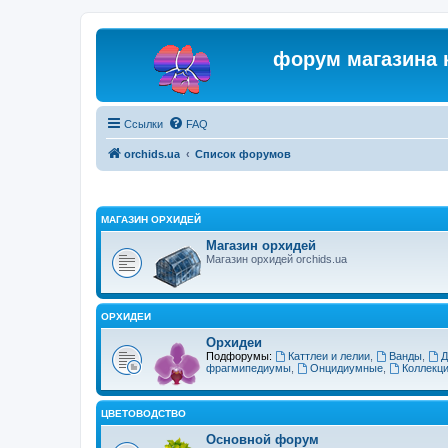
форум магазина 
Ссылки
FAQ
orchids.ua
Список форумов
МАГАЗИН ОРХИДЕЙ
Магазин орхидей
Магазин орхидей orchids.ua
ОРХИДЕИ
Орхидеи
Подфорумы:
Каттлеи и лелии
,
Ванды
,
Д
фрагмипедиумы
,
Онцидиумные
,
Коллекц
ЦВЕТОВОДСТВО
Основной форум