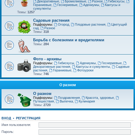
Декоративные
,
Бромелиевые
,
Разное
,
Гибискусы
,
Гераниевые
,
Геснериевые
,
Адениумы
,
Кактусы и
суккуленты
Темы:
1257
Садовые растения
Подфорумы:
Огород
,
Плодовые растения
,
Цветущий
сад
,
Разное
Темы:
318
Борьба с болезнями и вредителями
Темы:
284
Фото - архивы
Подфорумы:
Гибискусы
,
Адениумы
,
Геснериевые
,
Декоративные растения
,
Кактусы и суккуленты
,
Садовые
растения
,
Гераниевые
,
Фотоуроки
Темы:
746
О разном
О разном
Подфорумы:
Поздравления
,
Красота, здоровье
,
Путешествия
,
Выпечка
,
Кулинария
Темы:
2720
ВХОД
•
РЕГИСТРАЦИЯ
Имя пользователя:
Пароль: