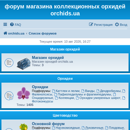
форум магазина коллекционных орхидей
orchids.ua
FAQ
Регистрация
Вход
orchids.ua
Список форумов
Текущее время: 10 авг 2026, 16:27
Магазин орхидей
Магазин орхидей
Магазин орхидей orchids.ua
Темы:
3
Орхидеи
Орхидеи
Подфорумы:
Каттлеи и лелии
,
Ванды
,
Дендробиумы
,
Фаленопсисы
,
Пафиопедилумы и фрагмипедиумы
,
Онцидиумные
,
Коллекции
,
Орхидеи умеренных широт
,
Фотоконкурсы
Темы:
1405
Цветоводство
Основной форум
Подфорумы:
Насекомоядные
,
Луковичные
,
Плодовые
,