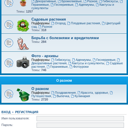
Декоративные
,
Бромелиевые
,
Разное
,
Гибискусы
,
Гераниевые
,
Геснериевые
,
Адениумы
,
Кактусы и
суккуленты
Темы:
1257
Садовые растения
Подфорумы:
Огород
,
Плодовые растения
,
Цветущий
сад
,
Разное
Темы:
318
Борьба с болезнями и вредителями
Темы:
284
Фото - архивы
Подфорумы:
Гибискусы
,
Адениумы
,
Геснериевые
,
Декоративные растения
,
Кактусы и суккуленты
,
Садовые
растения
,
Гераниевые
,
Фотоуроки
Темы:
746
О разном
О разном
Подфорумы:
Поздравления
,
Красота, здоровье
,
Путешествия
,
Выпечка
,
Кулинария
Темы:
2720
ВХОД
•
РЕГИСТРАЦИЯ
Имя пользователя:
Пароль: