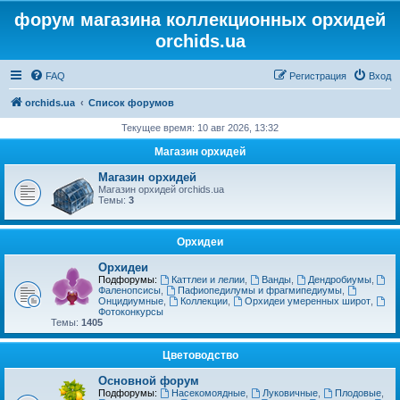
форум магазина коллекционных орхидей
orchids.ua
FAQ
Регистрация
Вход
orchids.ua
Список форумов
Текущее время: 10 авг 2026, 13:32
Магазин орхидей
Магазин орхидей
Магазин орхидей orchids.ua
Темы:
3
Орхидеи
Орхидеи
Подфорумы:
Каттлеи и лелии
,
Ванды
,
Дендробиумы
,
Фаленопсисы
,
Пафиопедилумы и фрагмипедиумы
,
Онцидиумные
,
Коллекции
,
Орхидеи умеренных широт
,
Фотоконкурсы
Темы:
1405
Цветоводство
Основной форум
Подфорумы:
Насекомоядные
,
Луковичные
,
Плодовые
,