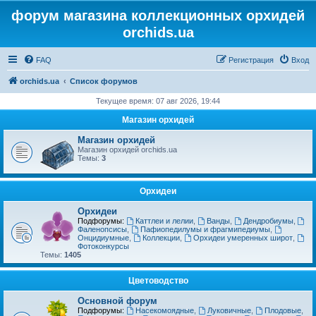
форум магазина коллекционных орхидей
orchids.ua
FAQ
Регистрация
Вход
orchids.ua
Список форумов
Текущее время: 07 авг 2026, 19:44
Магазин орхидей
Магазин орхидей
Магазин орхидей orchids.ua
Темы:
3
Орхидеи
Орхидеи
Подфорумы:
Каттлеи и лелии
,
Ванды
,
Дендробиумы
,
Фаленопсисы
,
Пафиопедилумы и фрагмипедиумы
,
Онцидиумные
,
Коллекции
,
Орхидеи умеренных широт
,
Фотоконкурсы
Темы:
1405
Цветоводство
Основной форум
Подфорумы:
Насекомоядные
,
Луковичные
,
Плодовые
,