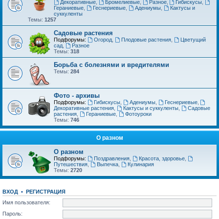
Декоративные
,
Бромелиевые
,
Разное
,
Гибискусы
,
Гераниевые
,
Геснериевые
,
Адениумы
,
Кактусы и
суккуленты
Темы:
1257
Садовые растения
Подфорумы:
Огород
,
Плодовые растения
,
Цветущий
сад
,
Разное
Темы:
318
Борьба с болезнями и вредителями
Темы:
284
Фото - архивы
Подфорумы:
Гибискусы
,
Адениумы
,
Геснериевые
,
Декоративные растения
,
Кактусы и суккуленты
,
Садовые
растения
,
Гераниевые
,
Фотоуроки
Темы:
746
О разном
О разном
Подфорумы:
Поздравления
,
Красота, здоровье
,
Путешествия
,
Выпечка
,
Кулинария
Темы:
2720
ВХОД
•
РЕГИСТРАЦИЯ
Имя пользователя:
Пароль: