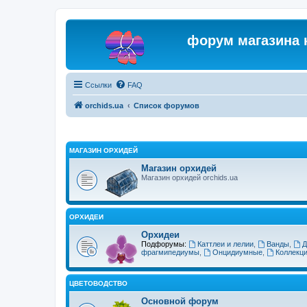
форум магазина 
Ссылки
FAQ
orchids.ua
Список форумов
МАГАЗИН ОРХИДЕЙ
Магазин орхидей
Магазин орхидей orchids.ua
ОРХИДЕИ
Орхидеи
Подфорумы:
Каттлеи и лелии
,
Ванды
,
Д
фрагмипедиумы
,
Онцидиумные
,
Коллекц
ЦВЕТОВОДСТВО
Основной форум