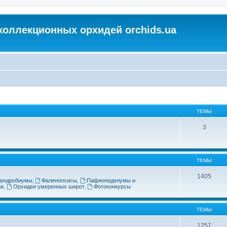
коллекционных орхидей orchids.ua
ТЕМЫ
3
ТЕМЫ
1405
ендробиумы
,
Фаленопсисы
,
Пафиопедилумы и
ии
,
Орхидеи умеренных широт
,
Фотоконкурсы
ТЕМЫ
1257