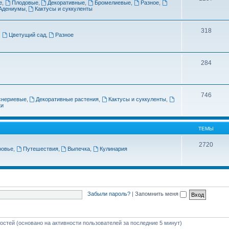
е
,
Плодовые
,
Декоративные
,
Бромелиевые
,
Разное
,
Адениумы
,
Кактусы и суккуленты
318
,
Цветущий сад
,
Разное
284
746
снериевые
,
Декоративные растения
,
Кактусы и суккуленты
,
ки
ТЕМЫ
2720
ровье
,
Путешествия
,
Выпечка
,
Кулинария
Забыли пароль?
|
Запомнить меня
гостей (основано на активности пользователей за последние 5 минут)