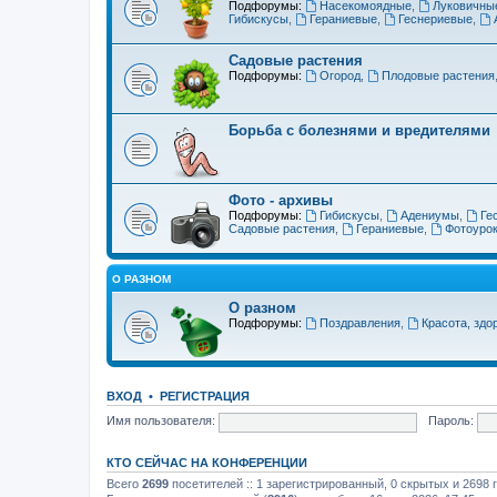
Подфорумы:
Насекомоядные
,
Луковичны
Гибискусы
,
Гераниевые
,
Геснериевые
,
Садовые растения
Подфорумы:
Огород
,
Плодовые растения
Борьба с болезнями и вредителями
Фото - архивы
Подфорумы:
Гибискусы
,
Адениумы
,
Ге
Садовые растения
,
Гераниевые
,
Фотоуро
О РАЗНОМ
О разном
Подфорумы:
Поздравления
,
Красота, здо
ВХОД
•
РЕГИСТРАЦИЯ
Имя пользователя:
Пароль:
КТО СЕЙЧАС НА КОНФЕРЕНЦИИ
Всего
2699
посетителей :: 1 зарегистрированный, 0 скрытых и 2698 