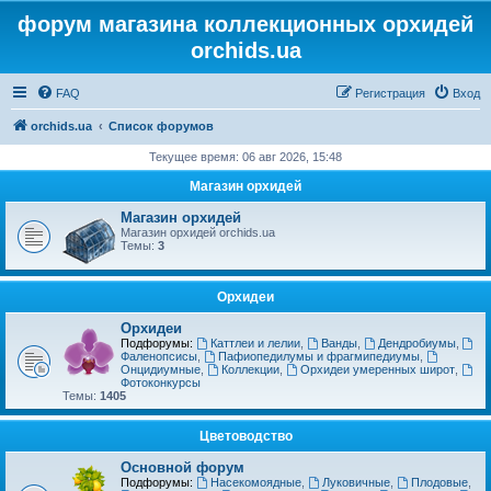
форум магазина коллекционных орхидей
orchids.ua
FAQ
Регистрация
Вход
orchids.ua
Список форумов
Текущее время: 06 авг 2026, 15:48
Магазин орхидей
Магазин орхидей
Магазин орхидей orchids.ua
Темы:
3
Орхидеи
Орхидеи
Подфорумы:
Каттлеи и лелии
,
Ванды
,
Дендробиумы
,
Фаленопсисы
,
Пафиопедилумы и фрагмипедиумы
,
Онцидиумные
,
Коллекции
,
Орхидеи умеренных широт
,
Фотоконкурсы
Темы:
1405
Цветоводство
Основной форум
Подфорумы:
Насекомоядные
,
Луковичные
,
Плодовые
,