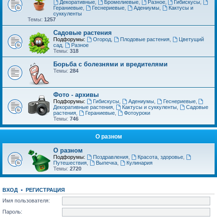
Декоративные
,
Бромелиевые
,
Разное
,
Гибискусы
,
Гераниевые
,
Геснериевые
,
Адениумы
,
Кактусы и
суккуленты
Темы:
1257
Садовые растения
Подфорумы:
Огород
,
Плодовые растения
,
Цветущий
сад
,
Разное
Темы:
318
Борьба с болезнями и вредителями
Темы:
284
Фото - архивы
Подфорумы:
Гибискусы
,
Адениумы
,
Геснериевые
,
Декоративные растения
,
Кактусы и суккуленты
,
Садовые
растения
,
Гераниевые
,
Фотоуроки
Темы:
746
О разном
О разном
Подфорумы:
Поздравления
,
Красота, здоровье
,
Путешествия
,
Выпечка
,
Кулинария
Темы:
2720
ВХОД
•
РЕГИСТРАЦИЯ
Имя пользователя:
Пароль: