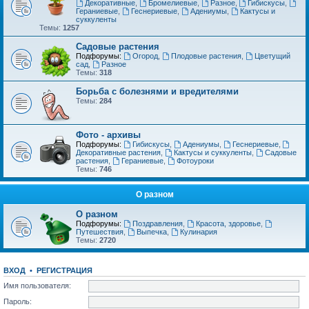
Декоративные
,
Бромелиевые
,
Разное
,
Гибискусы
,
Гераниевые
,
Геснериевые
,
Адениумы
,
Кактусы и
суккуленты
Темы:
1257
Садовые растения
Подфорумы:
Огород
,
Плодовые растения
,
Цветущий
сад
,
Разное
Темы:
318
Борьба с болезнями и вредителями
Темы:
284
Фото - архивы
Подфорумы:
Гибискусы
,
Адениумы
,
Геснериевые
,
Декоративные растения
,
Кактусы и суккуленты
,
Садовые
растения
,
Гераниевые
,
Фотоуроки
Темы:
746
О разном
О разном
Подфорумы:
Поздравления
,
Красота, здоровье
,
Путешествия
,
Выпечка
,
Кулинария
Темы:
2720
ВХОД
•
РЕГИСТРАЦИЯ
Имя пользователя:
Пароль: