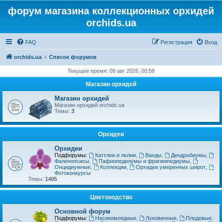
форум магазина коллекционных орхидей
orchids.ua
FAQ
Регистрация
Вход
orchids.ua
Список форумов
Текущее время: 09 авг 2026, 00:58
Магазин орхидей
Магазин орхидей
Магазин орхидей orchids.ua
Темы:
3
Орхидеи
Орхидеи
Подфорумы:
Каттлеи и лелии
,
Ванды
,
Дендробиумы
,
Фаленопсисы
,
Пафиопедилумы и фрагмипедиумы
,
Онцидиумные
,
Коллекции
,
Орхидеи умеренных широт
,
Фотоконкурсы
Темы:
1405
Цветоводство
Основной форум
Подфорумы:
Насекомоядные
,
Луковичные
,
Плодовые
,