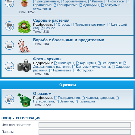
Декоративные
,
Бромелиевые
,
Разное
,
Гибискусы
,
Гераниевые
,
Геснериевые
,
Адениумы
,
Кактусы и
суккуленты
Темы:
1257
Садовые растения
Подфорумы:
Огород
,
Плодовые растения
,
Цветущий
сад
,
Разное
Темы:
318
Борьба с болезнями и вредителями
Темы:
284
Фото - архивы
Подфорумы:
Гибискусы
,
Адениумы
,
Геснериевые
,
Декоративные растения
,
Кактусы и суккуленты
,
Садовые
растения
,
Гераниевые
,
Фотоуроки
Темы:
746
О разном
О разном
Подфорумы:
Поздравления
,
Красота, здоровье
,
Путешествия
,
Выпечка
,
Кулинария
Темы:
2720
ВХОД
•
РЕГИСТРАЦИЯ
Имя пользователя:
Пароль: