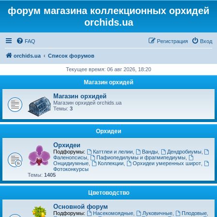
форум магазина коллекционных орхидей
orchids.ua
FAQ
Регистрация
Вход
orchids.ua
Список форумов
Текущее время: 06 авг 2026, 18:20
Магазин орхидей
Магазин орхидей
Магазин орхидей orchids.ua
Темы:
3
Орхидеи
Орхидеи
Подфорумы:
Каттлеи и лелии
,
Ванды
,
Дендробиумы
,
Фаленопсисы
,
Пафиопедилумы и фрагмипедиумы
,
Онцидиумные
,
Коллекции
,
Орхидеи умеренных широт
,
Фотоконкурсы
Темы:
1405
Цветоводство
Основной форум
Подфорумы:
Насекомоядные
,
Луковичные
,
Плодовые
,