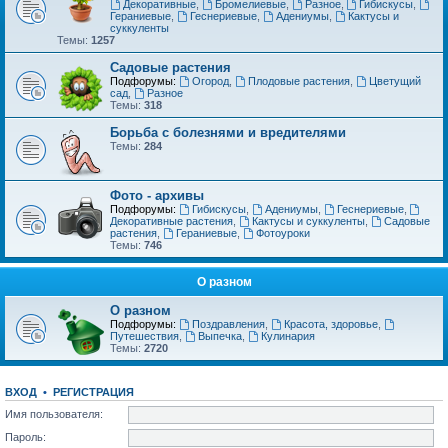
Декоративные
,
Бромелиевые
,
Разное
,
Гибискусы
,
Гераниевые
,
Геснериевые
,
Адениумы
,
Кактусы и
суккуленты
Темы:
1257
Садовые растения
Подфорумы:
Огород
,
Плодовые растения
,
Цветущий
сад
,
Разное
Темы:
318
Борьба с болезнями и вредителями
Темы:
284
Фото - архивы
Подфорумы:
Гибискусы
,
Адениумы
,
Геснериевые
,
Декоративные растения
,
Кактусы и суккуленты
,
Садовые
растения
,
Гераниевые
,
Фотоуроки
Темы:
746
О разном
О разном
Подфорумы:
Поздравления
,
Красота, здоровье
,
Путешествия
,
Выпечка
,
Кулинария
Темы:
2720
ВХОД
•
РЕГИСТРАЦИЯ
Имя пользователя:
Пароль: