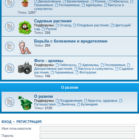
Декоративные
,
Бромелиевые
,
Разное
,
Гибискусы
,
Гераниевые
,
Геснериевые
,
Адениумы
,
Кактусы и
суккуленты
Темы:
1257
Садовые растения
Подфорумы:
Огород
,
Плодовые растения
,
Цветущий
сад
,
Разное
Темы:
318
Борьба с болезнями и вредителями
Темы:
284
Фото - архивы
Подфорумы:
Гибискусы
,
Адениумы
,
Геснериевые
,
Декоративные растения
,
Кактусы и суккуленты
,
Садовые
растения
,
Гераниевые
,
Фотоуроки
Темы:
746
О разном
О разном
Подфорумы:
Поздравления
,
Красота, здоровье
,
Путешествия
,
Выпечка
,
Кулинария
Темы:
2720
ВХОД
•
РЕГИСТРАЦИЯ
Имя пользователя:
Пароль: