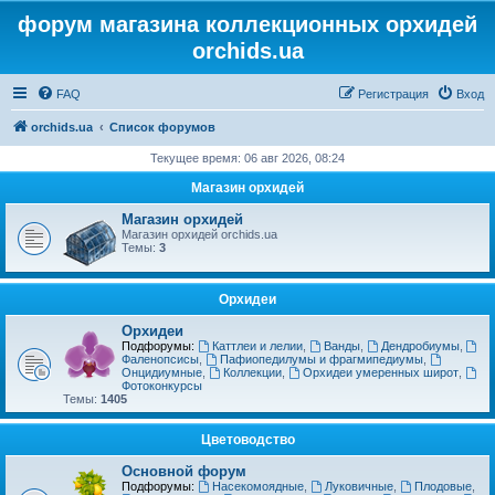
форум магазина коллекционных орхидей
orchids.ua
FAQ
Регистрация
Вход
orchids.ua
Список форумов
Текущее время: 06 авг 2026, 08:24
Магазин орхидей
Магазин орхидей
Магазин орхидей orchids.ua
Темы:
3
Орхидеи
Орхидеи
Подфорумы:
Каттлеи и лелии
,
Ванды
,
Дендробиумы
,
Фаленопсисы
,
Пафиопедилумы и фрагмипедиумы
,
Онцидиумные
,
Коллекции
,
Орхидеи умеренных широт
,
Фотоконкурсы
Темы:
1405
Цветоводство
Основной форум
Подфорумы:
Насекомоядные
,
Луковичные
,
Плодовые
,