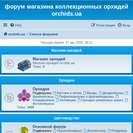
форум магазина коллекционных орхидей
orchids.ua
FAQ
Регистрация
Вход
orchids.ua
Список форумов
Текущее время: 07 авг 2026, 06:51
Магазин орхидей
Магазин орхидей
Магазин орхидей orchids.ua
Темы:
3
Орхидеи
Орхидеи
Подфорумы:
Каттлеи и лелии
,
Ванды
,
Дендробиумы
,
Фаленопсисы
,
Пафиопедилумы и фрагмипедиумы
,
Онцидиумные
,
Коллекции
,
Орхидеи умеренных широт
,
Фотоконкурсы
Темы:
1405
Цветоводство
Основной форум
Подфорумы:
Насекомоядные
,
Луковичные
,
Плодовые
,