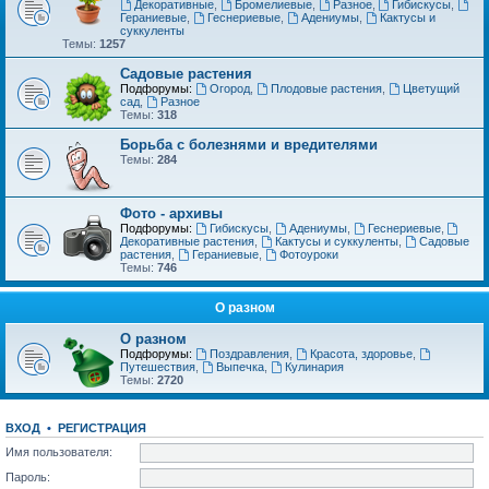
Декоративные
,
Бромелиевые
,
Разное
,
Гибискусы
,
Гераниевые
,
Геснериевые
,
Адениумы
,
Кактусы и
суккуленты
Темы:
1257
Садовые растения
Подфорумы:
Огород
,
Плодовые растения
,
Цветущий
сад
,
Разное
Темы:
318
Борьба с болезнями и вредителями
Темы:
284
Фото - архивы
Подфорумы:
Гибискусы
,
Адениумы
,
Геснериевые
,
Декоративные растения
,
Кактусы и суккуленты
,
Садовые
растения
,
Гераниевые
,
Фотоуроки
Темы:
746
О разном
О разном
Подфорумы:
Поздравления
,
Красота, здоровье
,
Путешествия
,
Выпечка
,
Кулинария
Темы:
2720
ВХОД
•
РЕГИСТРАЦИЯ
Имя пользователя:
Пароль: