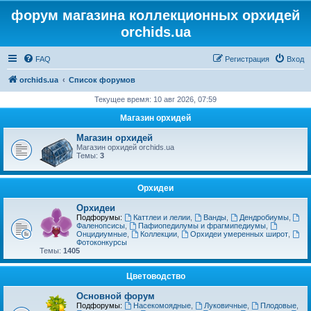
форум магазина коллекционных орхидей
orchids.ua
FAQ
Регистрация
Вход
orchids.ua
Список форумов
Текущее время: 10 авг 2026, 07:59
Магазин орхидей
Магазин орхидей
Магазин орхидей orchids.ua
Темы:
3
Орхидеи
Орхидеи
Подфорумы:
Каттлеи и лелии
,
Ванды
,
Дендробиумы
,
Фаленопсисы
,
Пафиопедилумы и фрагмипедиумы
,
Онцидиумные
,
Коллекции
,
Орхидеи умеренных широт
,
Фотоконкурсы
Темы:
1405
Цветоводство
Основной форум
Подфорумы:
Насекомоядные
,
Луковичные
,
Плодовые
,