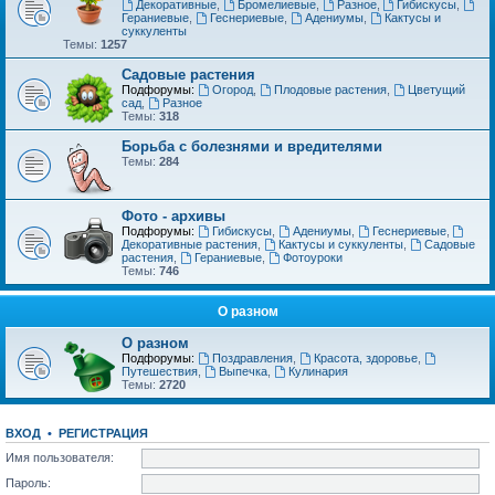
Декоративные
,
Бромелиевые
,
Разное
,
Гибискусы
,
Гераниевые
,
Геснериевые
,
Адениумы
,
Кактусы и
суккуленты
Темы:
1257
Садовые растения
Подфорумы:
Огород
,
Плодовые растения
,
Цветущий
сад
,
Разное
Темы:
318
Борьба с болезнями и вредителями
Темы:
284
Фото - архивы
Подфорумы:
Гибискусы
,
Адениумы
,
Геснериевые
,
Декоративные растения
,
Кактусы и суккуленты
,
Садовые
растения
,
Гераниевые
,
Фотоуроки
Темы:
746
О разном
О разном
Подфорумы:
Поздравления
,
Красота, здоровье
,
Путешествия
,
Выпечка
,
Кулинария
Темы:
2720
ВХОД
•
РЕГИСТРАЦИЯ
Имя пользователя:
Пароль: