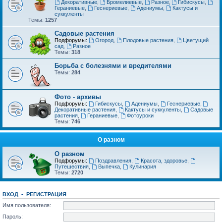
Декоративные
,
Бромелиевые
,
Разное
,
Гибискусы
,
Гераниевые
,
Геснериевые
,
Адениумы
,
Кактусы и
суккуленты
Темы:
1257
Садовые растения
Подфорумы:
Огород
,
Плодовые растения
,
Цветущий
сад
,
Разное
Темы:
318
Борьба с болезнями и вредителями
Темы:
284
Фото - архивы
Подфорумы:
Гибискусы
,
Адениумы
,
Геснериевые
,
Декоративные растения
,
Кактусы и суккуленты
,
Садовые
растения
,
Гераниевые
,
Фотоуроки
Темы:
746
О разном
О разном
Подфорумы:
Поздравления
,
Красота, здоровье
,
Путешествия
,
Выпечка
,
Кулинария
Темы:
2720
ВХОД
•
РЕГИСТРАЦИЯ
Имя пользователя:
Пароль: