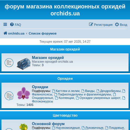
форум магазина коллекционных орхидей
orchids.ua
FAQ
Регистрация
Вход
orchids.ua
Список форумов
Текущее время: 07 авг 2026, 14:27
Магазин орхидей
Магазин орхидей
Магазин орхидей orchids.ua
Темы:
3
Орхидеи
Орхидеи
Подфорумы:
Каттлеи и лелии
,
Ванды
,
Дендробиумы
,
Фаленопсисы
,
Пафиопедилумы и фрагмипедиумы
,
Онцидиумные
,
Коллекции
,
Орхидеи умеренных широт
,
Фотоконкурсы
Темы:
1405
Цветоводство
Основной форум
Подфорумы:
Насекомоядные
,
Луковичные
,
Плодовые
,