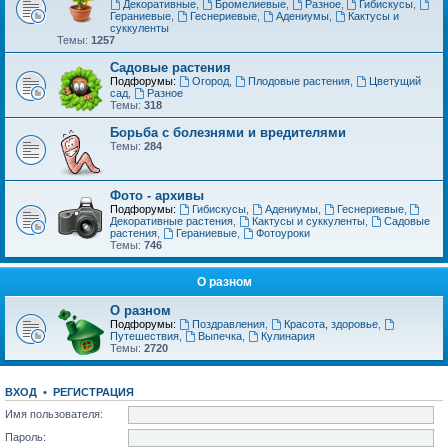
Декоративные
,
Бромелиевые
,
Разное
,
Гибискусы
,
Гераниевые
,
Геснериевые
,
Адениумы
,
Кактусы и
суккуленты
Темы:
1257
Садовые растения
Подфорумы:
Огород
,
Плодовые растения
,
Цветущий
сад
,
Разное
Темы:
318
Борьба с болезнями и вредителями
Темы:
284
Фото - архивы
Подфорумы:
Гибискусы
,
Адениумы
,
Геснериевые
,
Декоративные растения
,
Кактусы и суккуленты
,
Садовые
растения
,
Гераниевые
,
Фотоуроки
Темы:
746
О разном
О разном
Подфорумы:
Поздравления
,
Красота, здоровье
,
Путешествия
,
Выпечка
,
Кулинария
Темы:
2720
ВХОД
•
РЕГИСТРАЦИЯ
Имя пользователя:
Пароль: