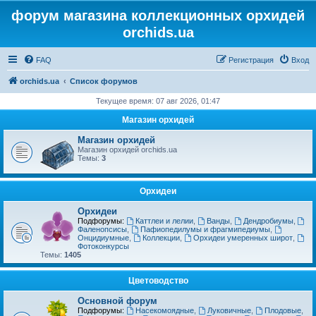
форум магазина коллекционных орхидей
orchids.ua
FAQ
Регистрация
Вход
orchids.ua
Список форумов
Текущее время: 07 авг 2026, 01:47
Магазин орхидей
Магазин орхидей
Магазин орхидей orchids.ua
Темы:
3
Орхидеи
Орхидеи
Подфорумы:
Каттлеи и лелии
,
Ванды
,
Дендробиумы
,
Фаленопсисы
,
Пафиопедилумы и фрагмипедиумы
,
Онцидиумные
,
Коллекции
,
Орхидеи умеренных широт
,
Фотоконкурсы
Темы:
1405
Цветоводство
Основной форум
Подфорумы:
Насекомоядные
,
Луковичные
,
Плодовые
,