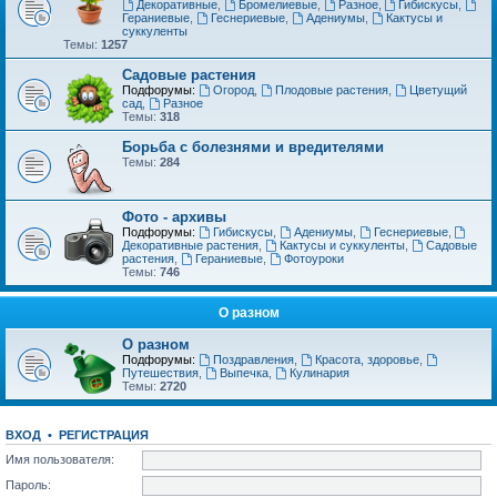
Декоративные
,
Бромелиевые
,
Разное
,
Гибискусы
,
Гераниевые
,
Геснериевые
,
Адениумы
,
Кактусы и
суккуленты
Темы:
1257
Садовые растения
Подфорумы:
Огород
,
Плодовые растения
,
Цветущий
сад
,
Разное
Темы:
318
Борьба с болезнями и вредителями
Темы:
284
Фото - архивы
Подфорумы:
Гибискусы
,
Адениумы
,
Геснериевые
,
Декоративные растения
,
Кактусы и суккуленты
,
Садовые
растения
,
Гераниевые
,
Фотоуроки
Темы:
746
О разном
О разном
Подфорумы:
Поздравления
,
Красота, здоровье
,
Путешествия
,
Выпечка
,
Кулинария
Темы:
2720
ВХОД
•
РЕГИСТРАЦИЯ
Имя пользователя:
Пароль: