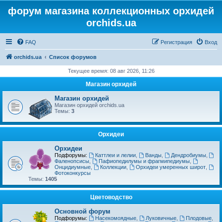
форум магазина коллекционных орхидей
orchids.ua
FAQ
Регистрация
Вход
orchids.ua
Список форумов
Текущее время: 08 авг 2026, 11:26
Магазин орхидей
Магазин орхидей
Магазин орхидей orchids.ua
Темы:
3
Орхидеи
Орхидеи
Подфорумы:
Каттлеи и лелии
,
Ванды
,
Дендробиумы
,
Фаленопсисы
,
Пафиопедилумы и фрагмипедиумы
,
Онцидиумные
,
Коллекции
,
Орхидеи умеренных широт
,
Фотоконкурсы
Темы:
1405
Цветоводство
Основной форум
Подфорумы:
Насекомоядные
,
Луковичные
,
Плодовые
,