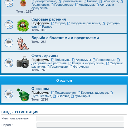
Декоративные
,
Бромелиевые
,
Разное
,
Гибискусы
,
Гераниевые
,
Геснериевые
,
Адениумы
,
Кактусы и
суккуленты
Темы:
1257
Садовые растения
Подфорумы:
Огород
,
Плодовые растения
,
Цветущий
сад
,
Разное
Темы:
318
Борьба с болезнями и вредителями
Темы:
284
Фото - архивы
Подфорумы:
Гибискусы
,
Адениумы
,
Геснериевые
,
Декоративные растения
,
Кактусы и суккуленты
,
Садовые
растения
,
Гераниевые
,
Фотоуроки
Темы:
746
О разном
О разном
Подфорумы:
Поздравления
,
Красота, здоровье
,
Путешествия
,
Выпечка
,
Кулинария
Темы:
2720
ВХОД
•
РЕГИСТРАЦИЯ
Имя пользователя:
Пароль: