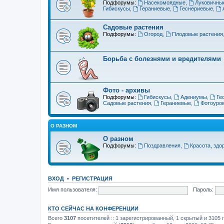
Подфорумы:
Насекомоядные
,
Луковичны
Гибискусы
,
Гераниевые
,
Геснериевые
,
Садовые растения
Подфорумы:
Огород
,
Плодовые растения
Борьба с болезнями и вредителями
Фото - архивы
Подфорумы:
Гибискусы
,
Адениумы
,
Ге
Садовые растения
,
Гераниевые
,
Фотоуро
О РАЗНОМ
О разном
Подфорумы:
Поздравления
,
Красота, здо
ВХОД
•
РЕГИСТРАЦИЯ
Имя пользователя:
Пароль:
КТО СЕЙЧАС НА КОНФЕРЕНЦИИ
Всего
3107
посетителей :: 1 зарегистрированный, 1 скрытый и 3105 