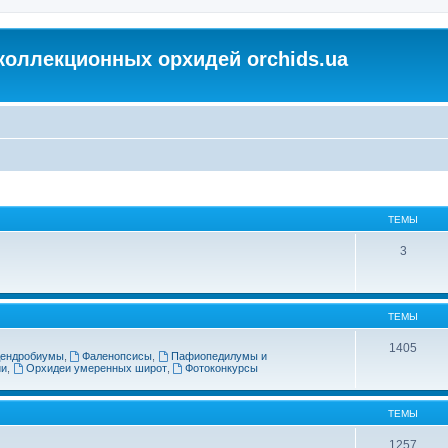
коллекционных орхидей orchids.ua
ТЕМЫ
3
ТЕМЫ
1405
ендробиумы
,
Фаленопсисы
,
Пафиопедилумы и
ии
,
Орхидеи умеренных широт
,
Фотоконкурсы
ТЕМЫ
1257