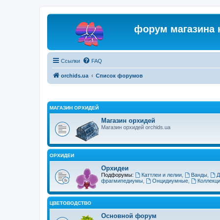
форум магазина 
Ссылки
FAQ
orchids.ua
Список форумов
МАГАЗИН ОРХИДЕЙ
Магазин орхидей
Магазин орхидей orchids.ua
ОРХИДЕИ
Орхидеи
Подфорумы:
Каттлеи и лелии
,
Ванды
,
Д
фрагмипедиумы
,
Онцидиумные
,
Коллекц
ЦВЕТОВОДСТВО
Основной форум