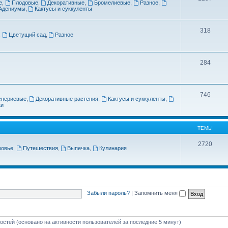
е
,
Плодовые
,
Декоративные
,
Бромелиевые
,
Разное
,
Адениумы
,
Кактусы и суккуленты
318
,
Цветущий сад
,
Разное
284
746
снериевые
,
Декоративные растения
,
Кактусы и суккуленты
,
ки
ТЕМЫ
2720
ровье
,
Путешествия
,
Выпечка
,
Кулинария
Забыли пароль?
|
Запомнить меня
гостей (основано на активности пользователей за последние 5 минут)