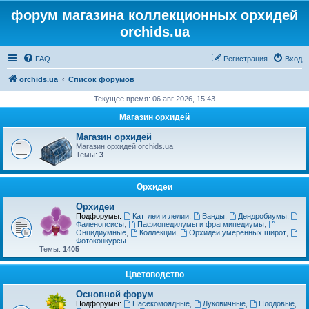
форум магазина коллекционных орхидей
orchids.ua
FAQ
Регистрация
Вход
orchids.ua
Список форумов
Текущее время: 06 авг 2026, 15:43
Магазин орхидей
Магазин орхидей
Магазин орхидей orchids.ua
Темы:
3
Орхидеи
Орхидеи
Подфорумы:
Каттлеи и лелии
,
Ванды
,
Дендробиумы
,
Фаленопсисы
,
Пафиопедилумы и фрагмипедиумы
,
Онцидиумные
,
Коллекции
,
Орхидеи умеренных широт
,
Фотоконкурсы
Темы:
1405
Цветоводство
Основной форум
Подфорумы:
Насекомоядные
,
Луковичные
,
Плодовые
,