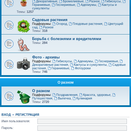
Декоративные
,
Бромелиевые
,
Разное
,
Гибискусы
,
Гераниевые
,
Геснериевые
,
Адениумы
,
Кактусы и
суккуленты
Темы:
1257
Садовые растения
Подфорумы:
Огород
,
Плодовые растения
,
Цветущий
сад
,
Разное
Темы:
318
Борьба с болезнями и вредителями
Темы:
284
Фото - архивы
Подфорумы:
Гибискусы
,
Адениумы
,
Геснериевые
,
Декоративные растения
,
Кактусы и суккуленты
,
Садовые
растения
,
Гераниевые
,
Фотоуроки
Темы:
746
О разном
О разном
Подфорумы:
Поздравления
,
Красота, здоровье
,
Путешествия
,
Выпечка
,
Кулинария
Темы:
2720
ВХОД
•
РЕГИСТРАЦИЯ
Имя пользователя:
Пароль: