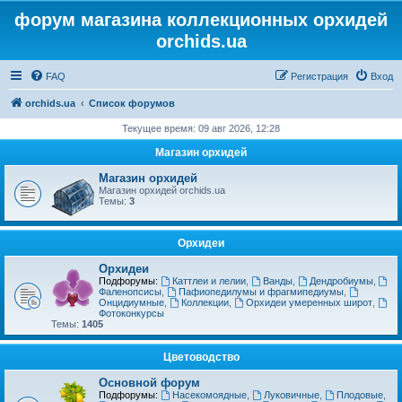
форум магазина коллекционных орхидей
orchids.ua
FAQ
Регистрация
Вход
orchids.ua
Список форумов
Текущее время: 09 авг 2026, 12:28
Магазин орхидей
Магазин орхидей
Магазин орхидей orchids.ua
Темы:
3
Орхидеи
Орхидеи
Подфорумы:
Каттлеи и лелии
,
Ванды
,
Дендробиумы
,
Фаленопсисы
,
Пафиопедилумы и фрагмипедиумы
,
Онцидиумные
,
Коллекции
,
Орхидеи умеренных широт
,
Фотоконкурсы
Темы:
1405
Цветоводство
Основной форум
Подфорумы:
Насекомоядные
,
Луковичные
,
Плодовые
,