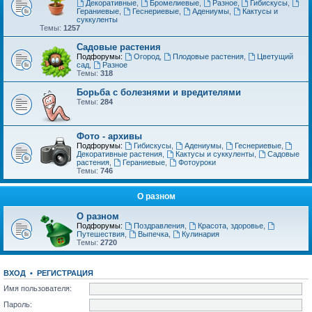
Декоративные
,
Бромелиевые
,
Разное
,
Гибискусы
,
Гераниевые
,
Геснериевые
,
Адениумы
,
Кактусы и
суккуленты
Темы:
1257
Садовые растения
Подфорумы:
Огород
,
Плодовые растения
,
Цветущий
сад
,
Разное
Темы:
318
Борьба с болезнями и вредителями
Темы:
284
Фото - архивы
Подфорумы:
Гибискусы
,
Адениумы
,
Геснериевые
,
Декоративные растения
,
Кактусы и суккуленты
,
Садовые
растения
,
Гераниевые
,
Фотоуроки
Темы:
746
О разном
О разном
Подфорумы:
Поздравления
,
Красота, здоровье
,
Путешествия
,
Выпечка
,
Кулинария
Темы:
2720
ВХОД
•
РЕГИСТРАЦИЯ
Имя пользователя:
Пароль: