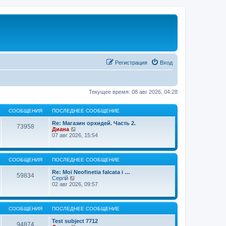
Регистрация
Вход
Текущее время: 08 авг 2026, 04:28
СООБЩЕНИЯ
ПОСЛЕДНЕЕ СООБЩЕНИЕ
Re: Магазин орхидей. Часть 2.
73958
П
Диана
е
07 авг 2026, 15:54
р
е
й
т
СООБЩЕНИЯ
ПОСЛЕДНЕЕ СООБЩЕНИЕ
и
к
Re: Мої Neofinetia falcata і …
59834
п
П
Сергій
о
е
02 авг 2026, 09:57
с
р
л
е
е
й
д
т
СООБЩЕНИЯ
ПОСЛЕДНЕЕ СООБЩЕНИЕ
н
и
е
к
Test subject 7712
94874
м
п