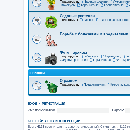
Подфорумы:
Насекомоядные
,
Луковичны
Гибискусы
,
Гераниевые
,
Геснериевые
,
Садовые растения
Подфорумы:
Огород
,
Плодовые растения
Борьба с болезнями и вредителями
Фото - архивы
Подфорумы:
Гибискусы
,
Адениумы
,
Ге
Садовые растения
,
Гераниевые
,
Фотоуро
О РАЗНОМ
О разном
Подфорумы:
Поздравления
,
Красота, здо
ВХОД
•
РЕГИСТРАЦИЯ
Имя пользователя:
Пароль:
КТО СЕЙЧАС НА КОНФЕРЕНЦИИ
Всего
4193
посетителя :: 1 зарегистрированный, 0 скрытых и 4192 г