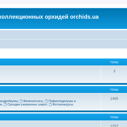
коллекционных орхидей orchids.ua
ТЕМЫ
3
ТЕМЫ
1405
ендробиумы
,
Фаленопсисы
,
Пафиопедилумы и
ии
,
Орхидеи умеренных широт
,
Фотоконкурсы
ТЕМЫ
1257