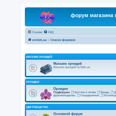
форум магазина 
Ссылки
FAQ
orchids.ua
Список форумов
МАГАЗИН ОРХИДЕЙ
Магазин орхидей
Магазин орхидей orchids.ua
ОРХИДЕИ
Орхидеи
Подфорумы:
Каттлеи и лелии
,
Ванды
,
Д
фрагмипедиумы
,
Онцидиумные
,
Коллекц
ЦВЕТОВОДСТВО
Основной форум