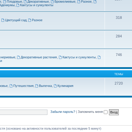
е
,
Плодовые
,
Декоративные
,
Бромелиевые
,
Разное
,
Адениумы
,
Кактусы и суккуленты
318
,
Цветущий сад
,
Разное
284
746
снериевые
,
Декоративные растения
,
Кактусы и суккуленты
,
ки
ТЕМЫ
2720
ровье
,
Путешествия
,
Выпечка
,
Кулинария
Забыли пароль?
|
Запомнить меня
остя (основано на активности пользователей за последние 5 минут)