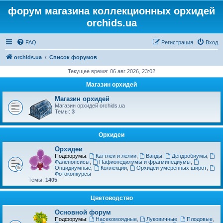
форум магазина коллекционных орхидей
orchids.ua
FAQ
Регистрация
Вход
orchids.ua
Список форумов
Текущее время: 06 авг 2026, 23:02
Магазин орхидей
Магазин орхидей
Магазин орхидей orchids.ua
Темы:
3
Орхидеи
Орхидеи
Подфорумы:
Каттлеи и лелии
,
Ванды
,
Дендробиумы
,
Фаленопсисы
,
Пафиопедилумы и фрагмипедиумы
,
Онцидиумные
,
Коллекции
,
Орхидеи умеренных широт
,
Фотоконкурсы
Темы:
1405
Цветоводство
Основной форум
Подфорумы:
Насекомоядные
,
Луковичные
,
Плодовые
,