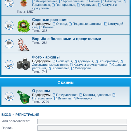
Декоративные
,
Бромелиевые
,
Разное
,
Гибискусы
,
Гераниевые
,
Геснериевые
,
Адениумы
,
Кактусы и
суккуленты
Темы:
1257
Садовые растения
Подфорумы:
Огород
,
Плодовые растения
,
Цветущий
сад
,
Разное
Темы:
318
Борьба с болезнями и вредителями
Темы:
284
Фото - архивы
Подфорумы:
Гибискусы
,
Адениумы
,
Геснериевые
,
Декоративные растения
,
Кактусы и суккуленты
,
Садовые
растения
,
Гераниевые
,
Фотоуроки
Темы:
746
О разном
О разном
Подфорумы:
Поздравления
,
Красота, здоровье
,
Путешествия
,
Выпечка
,
Кулинария
Темы:
2720
ВХОД
•
РЕГИСТРАЦИЯ
Имя пользователя:
Пароль: