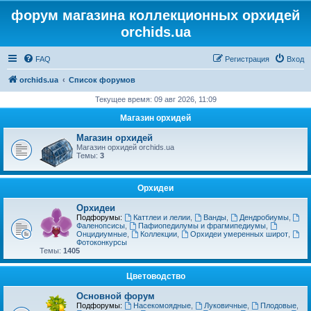
форум магазина коллекционных орхидей
orchids.ua
FAQ
Регистрация
Вход
orchids.ua
Список форумов
Текущее время: 09 авг 2026, 11:09
Магазин орхидей
Магазин орхидей
Магазин орхидей orchids.ua
Темы:
3
Орхидеи
Орхидеи
Подфорумы:
Каттлеи и лелии
,
Ванды
,
Дендробиумы
,
Фаленопсисы
,
Пафиопедилумы и фрагмипедиумы
,
Онцидиумные
,
Коллекции
,
Орхидеи умеренных широт
,
Фотоконкурсы
Темы:
1405
Цветоводство
Основной форум
Подфорумы:
Насекомоядные
,
Луковичные
,
Плодовые
,