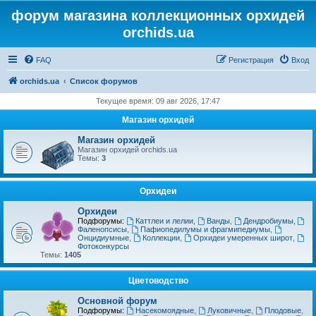
форум магазина коллекционных орхидей
orchids.ua
FAQ
Регистрация
Вход
orchids.ua
Список форумов
Текущее время: 09 авг 2026, 17:47
Магазин орхидей
Магазин орхидей
Магазин орхидей orchids.ua
Темы:
3
Орхидеи
Орхидеи
Подфорумы:
Каттлеи и лелии
,
Ванды
,
Дендробиумы
,
Фаленопсисы
,
Пафиопедилумы и фрагмипедиумы
,
Онцидиумные
,
Коллекции
,
Орхидеи умеренных широт
,
Фотоконкурсы
Темы:
1405
Цветоводство
Основной форум
Подфорумы:
Насекомоядные
,
Луковичные
,
Плодовые
,