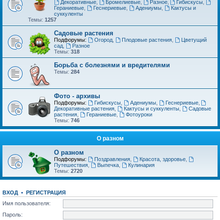
Декоративные
,
Бромелиевые
,
Разное
,
Гибискусы
,
Гераниевые
,
Геснериевые
,
Адениумы
,
Кактусы и
суккуленты
Темы:
1257
Садовые растения
Подфорумы:
Огород
,
Плодовые растения
,
Цветущий
сад
,
Разное
Темы:
318
Борьба с болезнями и вредителями
Темы:
284
Фото - архивы
Подфорумы:
Гибискусы
,
Адениумы
,
Геснериевые
,
Декоративные растения
,
Кактусы и суккуленты
,
Садовые
растения
,
Гераниевые
,
Фотоуроки
Темы:
746
О разном
О разном
Подфорумы:
Поздравления
,
Красота, здоровье
,
Путешествия
,
Выпечка
,
Кулинария
Темы:
2720
ВХОД
•
РЕГИСТРАЦИЯ
Имя пользователя:
Пароль: