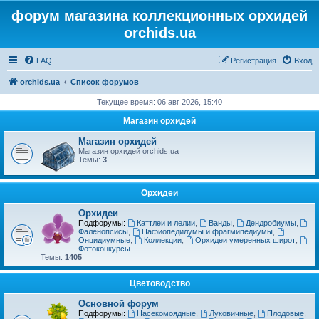
форум магазина коллекционных орхидей
orchids.ua
FAQ
Регистрация
Вход
orchids.ua
Список форумов
Текущее время: 06 авг 2026, 15:40
Магазин орхидей
Магазин орхидей
Магазин орхидей orchids.ua
Темы:
3
Орхидеи
Орхидеи
Подфорумы:
Каттлеи и лелии
,
Ванды
,
Дендробиумы
,
Фаленопсисы
,
Пафиопедилумы и фрагмипедиумы
,
Онцидиумные
,
Коллекции
,
Орхидеи умеренных широт
,
Фотоконкурсы
Темы:
1405
Цветоводство
Основной форум
Подфорумы:
Насекомоядные
,
Луковичные
,
Плодовые
,