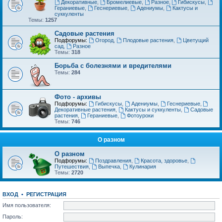
Декоративные
,
Бромелиевые
,
Разное
,
Гибискусы
,
Гераниевые
,
Геснериевые
,
Адениумы
,
Кактусы и
суккуленты
Темы:
1257
Садовые растения
Подфорумы:
Огород
,
Плодовые растения
,
Цветущий
сад
,
Разное
Темы:
318
Борьба с болезнями и вредителями
Темы:
284
Фото - архивы
Подфорумы:
Гибискусы
,
Адениумы
,
Геснериевые
,
Декоративные растения
,
Кактусы и суккуленты
,
Садовые
растения
,
Гераниевые
,
Фотоуроки
Темы:
746
О разном
О разном
Подфорумы:
Поздравления
,
Красота, здоровье
,
Путешествия
,
Выпечка
,
Кулинария
Темы:
2720
ВХОД
•
РЕГИСТРАЦИЯ
Имя пользователя:
Пароль: