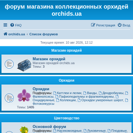
форум магазина коллекционных орхидей
orchids.ua
FAQ
Регистрация
Вход
orchids.ua
Список форумов
Текущее время: 10 авг 2026, 12:12
Магазин орхидей
Магазин орхидей
Магазин орхидей orchids.ua
Темы:
3
Орхидеи
Орхидеи
Подфорумы:
Каттлеи и лелии
,
Ванды
,
Дендробиумы
,
Фаленопсисы
,
Пафиопедилумы и фрагмипедиумы
,
Онцидиумные
,
Коллекции
,
Орхидеи умеренных широт
,
Фотоконкурсы
Темы:
1405
Цветоводство
Основной форум
Подфорумы:
Насекомоядные
,
Луковичные
,
Плодовые
,