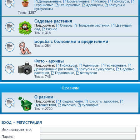
Декоративные
,
Бромелиевые
,
Разное
,
Гибискусы
,
Гераниевые
,
Геснериевые
,
Адениумы
,
Кактусы и
суккуленты
Темы:
1257
Садовые растения
Подфорумы:
Огород
,
Плодовые растения
,
Цветущий
сад
,
Разное
Темы:
318
Борьба с болезнями и вредителями
Темы:
284
Фото - архивы
Подфорумы:
Гибискусы
,
Адениумы
,
Геснериевые
,
Декоративные растения
,
Кактусы и суккуленты
,
Садовые
растения
,
Гераниевые
,
Фотоуроки
Темы:
746
О разном
О разном
Подфорумы:
Поздравления
,
Красота, здоровье
,
Путешествия
,
Выпечка
,
Кулинария
Темы:
2720
ВХОД
•
РЕГИСТРАЦИЯ
Имя пользователя:
Пароль: