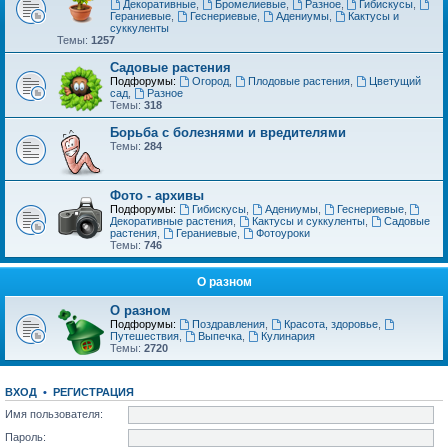
Декоративные
,
Бромелиевые
,
Разное
,
Гибискусы
,
Гераниевые
,
Геснериевые
,
Адениумы
,
Кактусы и
суккуленты
Темы:
1257
Садовые растения
Подфорумы:
Огород
,
Плодовые растения
,
Цветущий
сад
,
Разное
Темы:
318
Борьба с болезнями и вредителями
Темы:
284
Фото - архивы
Подфорумы:
Гибискусы
,
Адениумы
,
Геснериевые
,
Декоративные растения
,
Кактусы и суккуленты
,
Садовые
растения
,
Гераниевые
,
Фотоуроки
Темы:
746
О разном
О разном
Подфорумы:
Поздравления
,
Красота, здоровье
,
Путешествия
,
Выпечка
,
Кулинария
Темы:
2720
ВХОД
•
РЕГИСТРАЦИЯ
Имя пользователя:
Пароль: