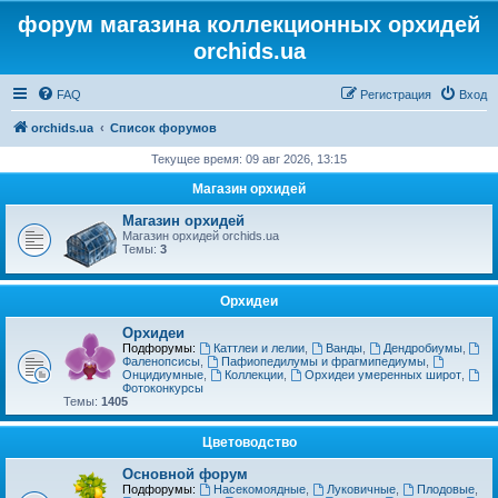
форум магазина коллекционных орхидей
orchids.ua
FAQ
Регистрация
Вход
orchids.ua
Список форумов
Текущее время: 09 авг 2026, 13:15
Магазин орхидей
Магазин орхидей
Магазин орхидей orchids.ua
Темы:
3
Орхидеи
Орхидеи
Подфорумы:
Каттлеи и лелии
,
Ванды
,
Дендробиумы
,
Фаленопсисы
,
Пафиопедилумы и фрагмипедиумы
,
Онцидиумные
,
Коллекции
,
Орхидеи умеренных широт
,
Фотоконкурсы
Темы:
1405
Цветоводство
Основной форум
Подфорумы:
Насекомоядные
,
Луковичные
,
Плодовые
,